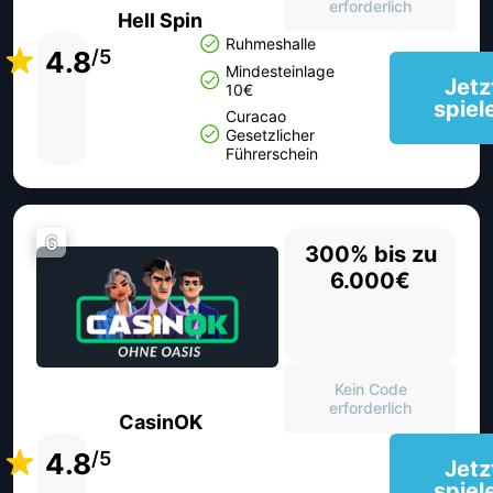
erforderlich
Hell Spin
Ruhmeshalle
4.8
/5
Mindesteinlage
Jetz
10€
spiel
Curacao
Gesetzlicher
Führerschein
6
300% bis zu
6.000€
Kein Code
erforderlich
CasinOK
4.8
/5
Jetz
spiel