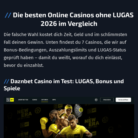
Die besten Online Casinos ohne LUGAS
2026 im Vergleich
Die falsche Wahl kostet dich Zeit, Geld und im schlimmsten
Fall deinen Gewinn. Unten findest du 7 Casinos, die wir auf
Bonus-Bedingungen, Auszahlungslimits und LUGAS-Status
geprüft haben – damit du weißt, worauf du dich einlässt,
bevor du einzahlst.
Daznbet Casino im Test: LUGAS, Bonus und
Spiele