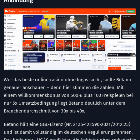
Wer das beste online casino ohne lugas sucht, sollte Betano
genauer anschauen – denn hier stimmen die Zahlen. Mit
einem Willkommensbonus von 500 € plus 100 Freispielen bei
nur 5x Umsatzbedingung liegt Betano deutlich unter dem
Branchendurchschnitt von 30x bis 40x.
Betano hält eine GGL-Lizenz (Nr. 21.15-122590-2021/2012:25)
und ist damit vollständig im deutschen Regulierungsrahmen.
Das bedeutet: LUGAS greift hier. Als Anbieter ohne reduziertes