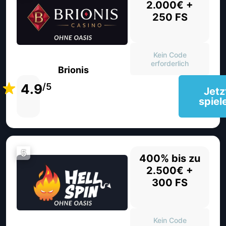
2.000€ +
250 FS
Kein Code
erforderlich
Brionis
4.9
/5
Jetz
spiel
5
400% bis zu
2.500€ +
300 FS
Kein Code