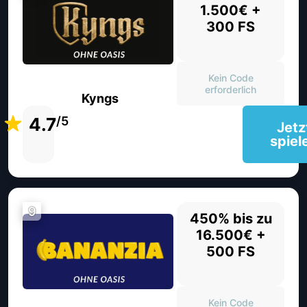
1.500€ +
300 FS
Kein Code
erforderlich
Kyngs
4.7
/5
Jetz
spiel
9
450% bis zu
16.500€ +
500 FS
Kein Code