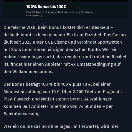
Die falsche Wahl beim Bonus kostet dich echtes Geld –
deshalb lohnt sich ein genauer Blick auf Daznbet. Das Casino
läuft seit 2023 unter GGL-Lizenz und verbindet Sportwetten
mit Slots unter einem einzigen deutschen Konto. Wer ein
online casino lugas sucht, das reguliert und trotzdem flexibel
ist, findet hier einen Anbieter mit 4x Umsatzbedingung auf
den Willkommensbonus.
Der Bonus beträgt 100 % bis 100 € plus 10 €, bei einer
Mindesteinzahlung von 10 €. Über 2.200 Titel von Pragmatic
Play, Playtech und NetEnt stehen bereit. Auszahlungen
kommen laut Anbieter innerhalb von 24 Stunden – per
Banküberweisung.
Wer ein online casino ohne lugas limit erwartet, wird hier