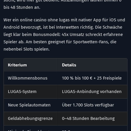
bis 48 Stunden an.
Wer ein online casino ohne lugas mit nativer App für iOS und
Android bevorzugt, ist bei Interwetten richtig. Die Schwäche
liegt klar beim Bonusmodell: 45x Umsatz schreckt erfahrene
Spieler ab. Am besten geeignet für Sportwetten-Fans, die
nebenbei Slots spielen.
Kriterium
Details
Willkommensbonus
100 % bis 100 € + 25 Freispiele
LUGAS-System
LUGAS-Anbindung vorhanden
Neue Spielautomaten
Über 1.700 Slots verfügbar
Geldabhebungsgrenze
0–48 Stunden Bearbeitung