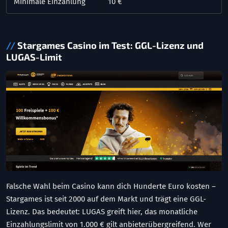
Minimale Einzahlung
10 €
Stargames Casino im Test: GGL-Lizenz und
LUGAS-Limit
Falsche Wahl beim Casino kann dich Hunderte Euro kosten –
Stargames ist seit 2000 auf dem Markt und trägt eine GGL-
Lizenz. Das bedeutet: LUGAS greift hier, das monatliche
Einzahlungslimit von 1.000 € gilt anbieterübergreifend. Wer