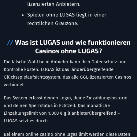
lizenzierten Anbietern.
Spielen ohne LUGAS liegt in einer
rechtlichen Grauzone.
Was ist LUGAS und wie funktionieren
Casinos ohne LUGAS?
Die falsche Wahl beim Anbieter kann dich Datenschutz und
Kontrolle kosten. LUGAS ist das länderübergreifende
Glücksspielaufsichtssystem, das alle GGL-lizenzierten Casinos
verbindet.
Das System erfasst deinen Login, deine Einzahlungshistorie
und deinen Sperrstatus in Echtzeit. Das monatliche
Einzahlungslimit von 1.000 € gilt anbieterübergreifend –
LUGAS setzt es durch.
Bei einem online casino ohne lugas limit werden diese Daten