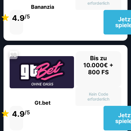
erforderlich
Bananzia
4.9
/5
Jetz
spiel
10
Bis zu
10.000€ +
800 FS
Kein Code
erforderlich
Gt.bet
4.9
/5
Jetz
spiel