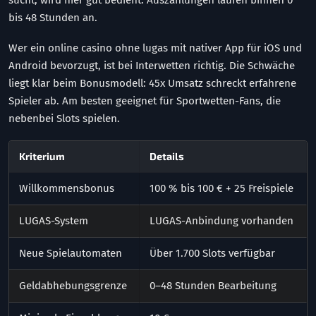
bis 48 Stunden an.
Wer ein online casino ohne lugas mit nativer App für iOS und
Android bevorzugt, ist bei Interwetten richtig. Die Schwäche
liegt klar beim Bonusmodell: 45x Umsatz schreckt erfahrene
Spieler ab. Am besten geeignet für Sportwetten-Fans, die
nebenbei Slots spielen.
Kriterium
Details
Willkommensbonus
100 % bis 100 € + 25 Freispiele
LUGAS-System
LUGAS-Anbindung vorhanden
Neue Spielautomaten
Über 1.700 Slots verfügbar
Geldabhebungsgrenze
0–48 Stunden Bearbeitung