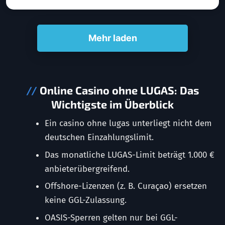
Mehr laden
Online Casino ohne LUGAS: Das
Wichtigste im Überblick
Ein casino ohne lugas unterliegt nicht dem
deutschen Einzahlungslimit.
Das monatliche LUGAS-Limit beträgt 1.000 €
anbieterübergreifend.
Offshore-Lizenzen (z. B. Curaçao) ersetzen
keine GGL-Zulassung.
OASIS-Sperren gelten nur bei GGL-