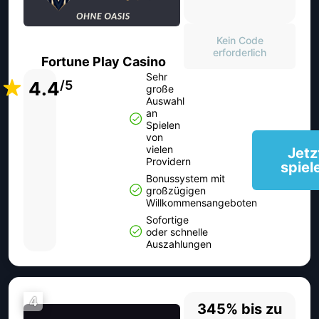
Kein Code
erforderlich
Fortune Play Casino
Sehr
4.4
/5
große
Auswahl
an
Spielen
von
vielen
Jetz
Providern
spiel
Bonussystem mit
großzügigen
Willkommensangeboten
Sofortige
oder schnelle
Auszahlungen
4
345% bis zu