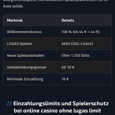
Aces solide.
Merkmal
Details
Willkommensbonus
100 % bis 44 € + 44 FS
LUGAS-System
Aktiv (GGL-Lizenz)
Neue Spielautomaten
Über 1.750 Slots
Geldabhebungsgrenze
Ab 10 €
Minimale Einzahlung
10 €
Einzahlungslimits und Spielerschutz
bei online casino ohne lugas limit