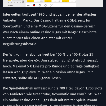
Interwetten läuft seit 1990 und ist damit einer der ältesten
Anbieter im Markt. Das Casino hält eine GGL-Lizenz für
Sportwetten und eine MGA-Lizenz für den Casino-Bereich.
Wer nach einem online casino lugas mit langer Geschichte
sucht, findet hier einen Anbieter mit echter
Regulierungshistorie.
Der Willkommensbonus liegt bei 100 % bis 100 € plus 25
Freispiele, aber die 45x Umsatzbedingung ist ehrlich gesagt
hoch. Maximal 5 € Einsatz pro Runde und 30 Tage Gültigkeit
lassen wenig Spielraum. Wer ein casino ohne lugas limit
erwartet, sollte die AGB genau lesen.
Die Spielbibliothek umfasst rund 2.700 Titel, davon 1.700 Slots
von Anbietern wie Greentube, Novomatic und Play’n GO. Wer
ein online casino ohne lugas limit mit breiter Spielauswahl
sucht, wird hier gut bedient. Auszahlungen laufen binnen 0