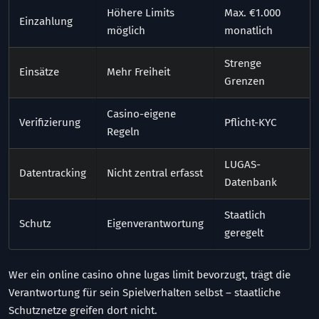
Höhere Limits
Max. €1.000
Einzahlung
möglich
monatlich
Strenge
Einsätze
Mehr Freiheit
Grenzen
Casino-eigene
Verifizierung
Pflicht-KYC
Regeln
LUGAS-
Datentracking
Nicht zentral erfasst
Datenbank
Staatlich
Schutz
Eigenverantwortung
geregelt
Wer ein online casino ohne lugas limit bevorzugt, trägt die
Verantwortung für sein Spielverhalten selbst – staatliche
Schutznetze greifen dort nicht.