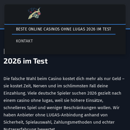
BESTE ONLINE CASINOS OHNE LUGAS 2026 IM TEST
KONTAKT
Beste Online Casinos ohne LUGAS
2026 im Test
Die falsche Wahl beim Casino kostet dich mehr als nur Geld –
sie kostet Zeit, Nerven und im schlimmsten Fall deine
Einzahlung. Viele deutsche Spieler suchen 2026 gezielt nach
einem casino ohne lugas, weil sie höhere Einsätze,
schnelleres Spiel und weniger Beschränkungen wollen. Wir
haben Anbieter ohne LUGAS-Anbindung anhand von
Sicherheit, Spielauswahl, Zahlungsmethoden und echter
Nutzererfahrung bewertet.