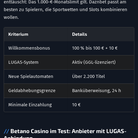
enttäuscht: Das 1.000-€-Monatslimit gilt. Daznbet passt am
besten zu Spielern, die Sportwetten und Slots kombinieren
wollen.
Kriterium
Details
Willkommensbonus
100 % bis 100 € + 10 €
LUGAS-System
Aktiv (GGL-lizenziert)
Neue Spielautomaten
Über 2.200 Titel
Geldabhebungsgrenze
Banküberweisung, 24 h
Minimale Einzahlung
10 €
Betano Casino im Test: Anbieter mit LUGAS-
Anbindung