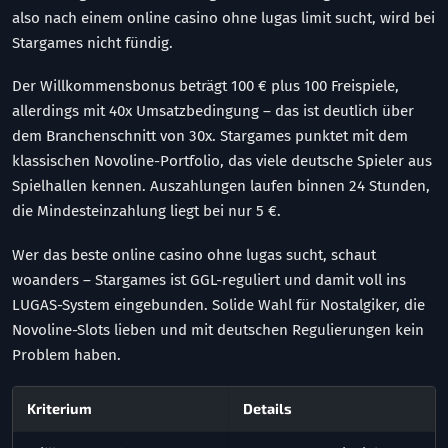
also nach einem online casino ohne lugas limit sucht, wird bei
Stargames nicht fündig.
Der Willkommensbonus beträgt 100 € plus 100 Freispiele,
allerdings mit 40x Umsatzbedingung – das ist deutlich über
dem Branchenschnitt von 30x. Stargames punktet mit dem
klassischen Novoline-Portfolio, das viele deutsche Spieler aus
Spielhallen kennen. Auszahlungen laufen binnen 24 Stunden,
die Mindesteinzahlung liegt bei nur 5 €.
Wer das beste online casino ohne lugas sucht, schaut
woanders – Stargames ist GGL-reguliert und damit voll ins
LUGAS-System eingebunden. Solide Wahl für Nostalgiker, die
Novoline-Slots lieben und mit deutschen Regulierungen kein
Problem haben.
Kriterium
Details