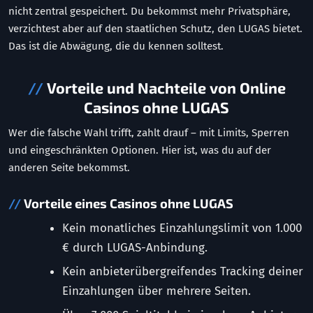
nicht zentral gespeichert. Du bekommst mehr Privatsphäre,
verzichtest aber auf den staatlichen Schutz, den LUGAS bietet.
Das ist die Abwägung, die du kennen solltest.
Vorteile und Nachteile von Online
Casinos ohne LUGAS
Wer die falsche Wahl trifft, zahlt drauf – mit Limits, Sperren
und eingeschränkten Optionen. Hier ist, was du auf der
anderen Seite bekommst.
Vorteile eines Casinos ohne LUGAS
Kein monatliches Einzahlungslimit von 1.000
€ durch LUGAS-Anbindung.
Kein anbieterübergreifendes Tracking deiner
Einzahlungen über mehrere Seiten.