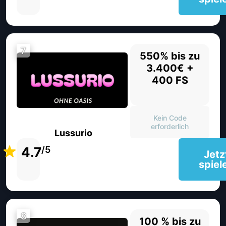
7
550% bis zu
3.400€ +
400 FS
Kein Code
erforderlich
Lussurio
4.7
/5
Jetz
spiel
8
100 % bis zu