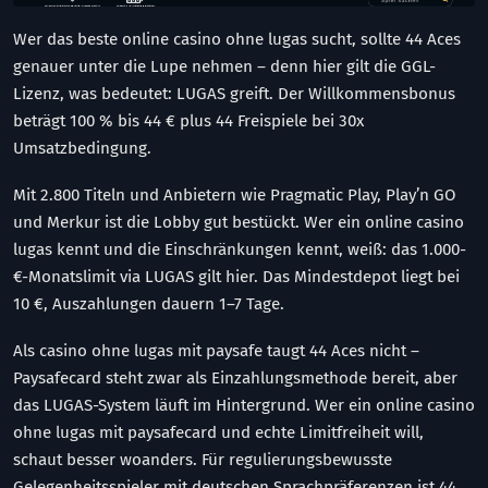
Wer das beste online casino ohne lugas sucht, sollte 44 Aces
genauer unter die Lupe nehmen – denn hier gilt die GGL-
Lizenz, was bedeutet: LUGAS greift. Der Willkommensbonus
beträgt 100 % bis 44 € plus 44 Freispiele bei 30x
Umsatzbedingung.
Mit 2.800 Titeln und Anbietern wie Pragmatic Play, Play’n GO
und Merkur ist die Lobby gut bestückt. Wer ein online casino
lugas kennt und die Einschränkungen kennt, weiß: das 1.000-
€-Monatslimit via LUGAS gilt hier. Das Mindestdepot liegt bei
10 €, Auszahlungen dauern 1–7 Tage.
Als casino ohne lugas mit paysafe taugt 44 Aces nicht –
Paysafecard steht zwar als Einzahlungsmethode bereit, aber
das LUGAS-System läuft im Hintergrund. Wer ein online casino
ohne lugas mit paysafecard und echte Limitfreiheit will,
schaut besser woanders. Für regulierungsbewusste
Gelegenheitsspieler mit deutschen Sprachpräferenzen ist 44